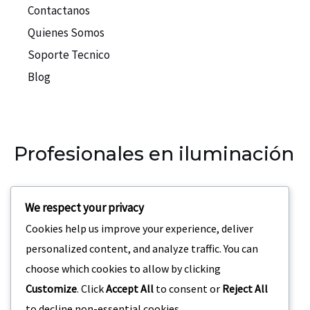
Contactanos
Quienes Somos
Soporte Tecnico
Blog
Profesionales en iluminación
Nuestra empresa se especializa en la iluminación para
We respect your privacy
eventos, teatros, discotecas.
Cookies help us improve your experience, deliver
Dirección:
Carrera 69 C3 – 42 San Joaquin Medellin,
personalized content, and analyze traffic. You can
Colombia
choose which cookies to allow by clicking
Customize
. Click
Accept All
to consent or
Reject All
to decline non-essential cookies.