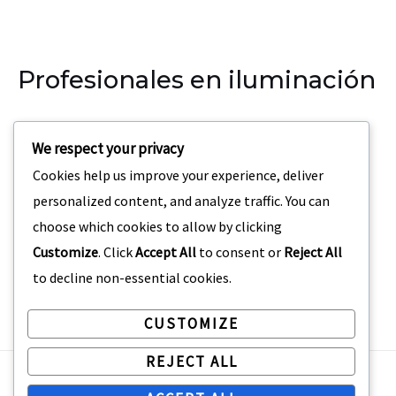
Profesionales en iluminación
Nuestra empresa se especializa en la iluminación para
We respect your privacy
eventos, teatros, discotecas.
Cookies help us improve your experience, deliver
Dirección:
Carrera 69 C3 – 42 San Joaquin Medellin,
personalized content, and analyze traffic. You can
Colombia
choose which cookies to allow by clicking
Customize
. Click
Accept All
to consent or
Reject All
to decline non-essential cookies.
CUSTOMIZE
REJECT ALL
Copyright © 2026 Profile Lighting Colombia