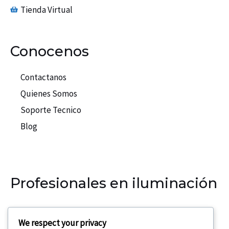
Tienda Virtual
Conocenos
Contactanos
Quienes Somos
Soporte Tecnico
Blog
Profesionales en iluminación
Nuestra empresa se especializa en la iluminación para
We respect your privacy
eventos, teatros, discotecas.