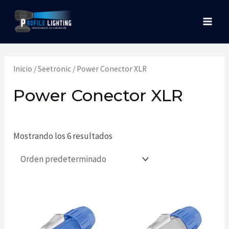
Ir
MAI
al
MEN
contenido
Inicio
/
Seetronic
/ Power Conector XLR
Power Conector XLR
Mostrando los 6 resultados