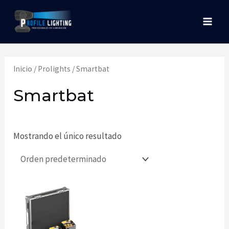
Ir
MAI
al
MEN
contenido
Inicio
/
Prolights
/ Smartbat
Smartbat
Mostrando el único resultado