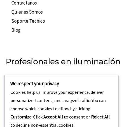
Contactanos
Quienes Somos
Soporte Tecnico
Blog
Profesionales en iluminación
Nuestra empresa se especializa en la iluminación para
We respect your privacy
eventos, teatros, discotecas.
Cookies help us improve your experience, deliver
Dirección:
Carrera 69 C3 – 42 San Joaquin Medellin,
personalized content, and analyze traffic. You can
Colombia
choose which cookies to allow by clicking
Customize
. Click
Accept All
to consent or
Reject All
to decline non-essential cookies.