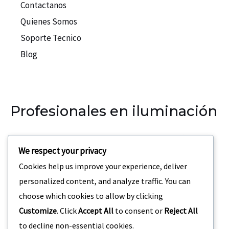
Contactanos
Quienes Somos
Soporte Tecnico
Blog
Profesionales en iluminación
Nuestra empresa se especializa en la iluminación para
We respect your privacy
eventos, teatros, discotecas.
Cookies help us improve your experience, deliver
Dirección:
Carrera 69 C3 – 42 San Joaquin Medellin,
personalized content, and analyze traffic. You can
Colombia
choose which cookies to allow by clicking
Customize
. Click
Accept All
to consent or
Reject All
to decline non-essential cookies.