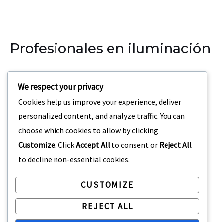
Profesionales en iluminación
Nuestra empresa se especializa en la iluminación para
We respect your privacy
eventos, teatros, discotecas.
Cookies help us improve your experience, deliver
Dirección:
Carrera 69 C3 – 42 San Joaquin Medellin,
personalized content, and analyze traffic. You can
Colombia
choose which cookies to allow by clicking
Customize
. Click
Accept All
to consent or
Reject All
to decline non-essential cookies.
CUSTOMIZE
REJECT ALL