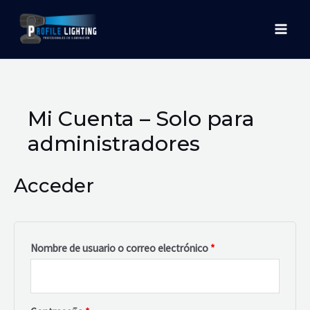
Ir
MAI
al
MEN
contenido
Obligatorio
Obligatorio
Mi Cuenta – Solo para
administradores
Acceder
Nombre de usuario o correo electrónico
*