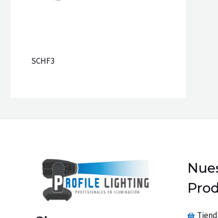
SCHF3
Nues
Prod
Tiend