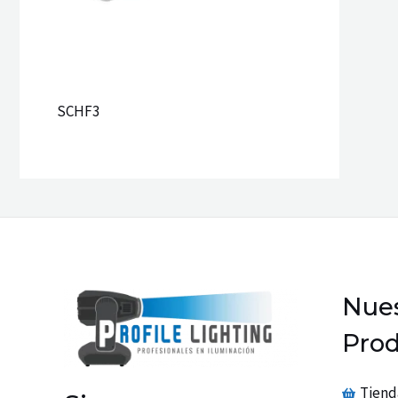
SCHF3
Nues
Prod
Tiend