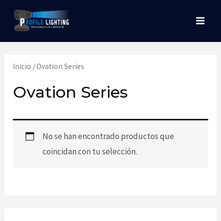
Ir
MAI
al
MEN
contenido
Inicio
/ Ovation Series
Ovation Series
No se han encontrado productos que
coincidan con tu selección.