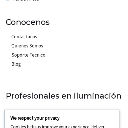
Conocenos
Contactanos
Quienes Somos
Soporte Tecnico
Blog
Profesionales en iluminación
Nuestra empresa se especializa en la iluminación para
We respect your privacy
eventos, teatros, discotecas.
Cookies help us improve your experience, deliver