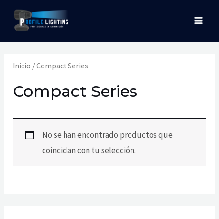
Ir
MAI
al
MEN
contenido
Inicio
/ Compact Series
Compact Series
No se han encontrado productos que
coincidan con tu selección.