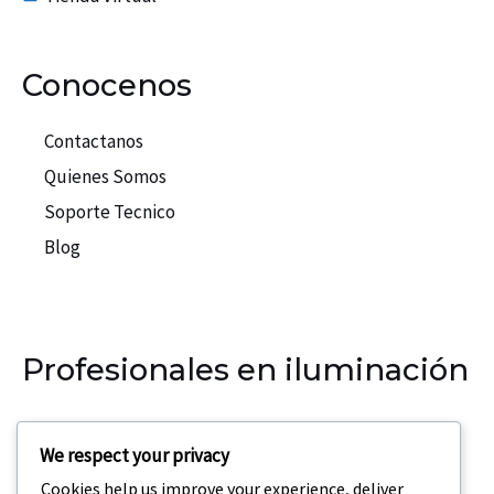
Conocenos
Contactanos
Quienes Somos
Soporte Tecnico
Blog
Profesionales en iluminación
Nuestra empresa se especializa en la iluminación para
We respect your privacy
eventos, teatros, discotecas.
Cookies help us improve your experience, deliver