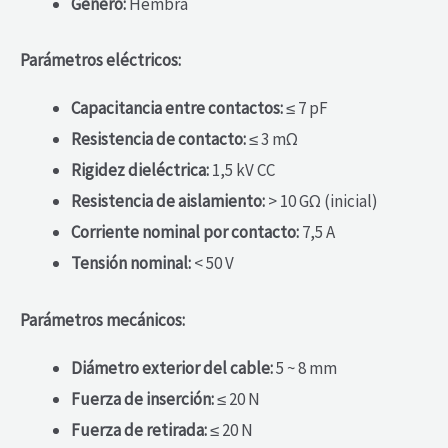
Género:
Hembra
Parámetros eléctricos:
Capacitancia entre contactos:
≤ 7 pF
Resistencia de contacto:
≤ 3 mΩ
Rigidez dieléctrica:
1,5 kV CC
Resistencia de aislamiento:
> 10 GΩ (inicial)
Corriente nominal por contacto:
7,5 A
Tensión nominal:
< 50 V
Parámetros mecánicos:
Diámetro exterior del cable:
5 ~ 8 mm
Fuerza de inserción:
≤ 20 N
Fuerza de retirada:
≤ 20 N