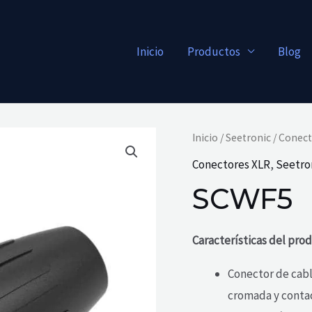
Inicio
Productos
Blog
Inicio
/
Seetronic
/
Conect
Conectores XLR
,
Seetro
SCWF5
Características del pro
Conector de cab
cromada y conta