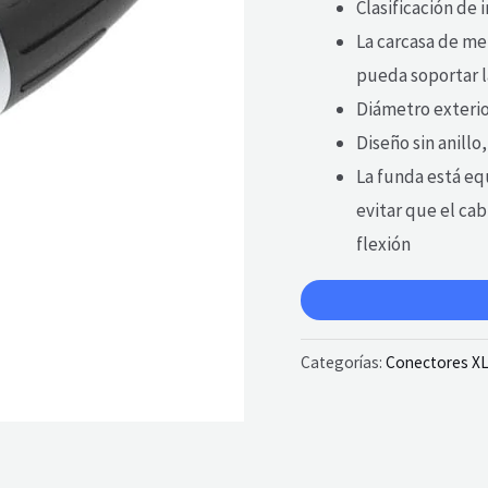
Clasificación de
La carcasa de met
pueda soportar l
Diámetro exterio
Diseño sin anill
La funda está eq
evitar que el ca
flexión
Categorías:
Conectores X