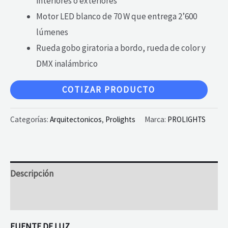
interiores o exteriores
Motor LED blanco de 70 W que entrega 2’600
lúmenes
Rueda gobo giratoria a bordo, rueda de color y
DMX inalámbrico
COTIZAR PRODUCTO
Categorías:
Arquitectonicos
,
Prolights
Marca:
PROLIGHTS
Descripción
Valoraciones (0)
FUENTE DE LUZ