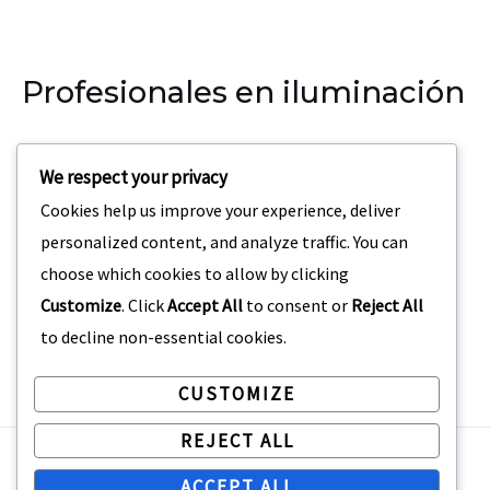
Profesionales en iluminación
Nuestra empresa se especializa en la iluminación para
We respect your privacy
eventos, teatros, discotecas.
Cookies help us improve your experience, deliver
Dirección:
Carrera 69 C3 – 42 San Joaquin Medellin,
personalized content, and analyze traffic. You can
Colombia
choose which cookies to allow by clicking
Customize
. Click
Accept All
to consent or
Reject All
to decline non-essential cookies.
CUSTOMIZE
REJECT ALL
Copyright © 2026 Profile Lighting Colombia
ACCEPT ALL