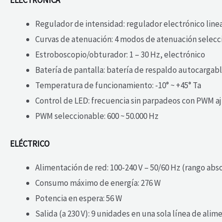
Regulador de intensidad: regulador electrónico linea
Curvas de atenuación: 4 modos de atenuación selecc
Estroboscopio/obturador: 1 – 30 Hz, electrónico
Batería de pantalla: batería de respaldo autocargab
Temperatura de funcionamiento: -10° ~ +45° Ta
Control de LED: frecuencia sin parpadeos con PWM a
PWM seleccionable: 600 ~ 50.000 Hz
ELÉCTRICO
Alimentación de red: 100-240 V – 50/60 Hz (rango abs
Consumo máximo de energía: 276 W
Potencia en espera: 56 W
Salida (a 230 V): 9 unidades en una sola línea de alim