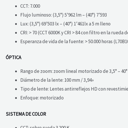
CCT: 7.000
Flujo luminoso: (3,5°) 5’962 lm – (40°) 7’593
Lux: (3,5°) 69’503 lx – (40°) 1’461lx a 5 m lleno
CRI: > 70 (CCT 6000K y CRI > 84 con filtro en la rueda d
Esperanza de vida de la fuente: > 50.000 horas (L70B10 
ÓPTICA
Rango de zoom: zoom lineal motorizado de 3,5° – 40°
Diámetro de la lente: 100 mm / 3,94»
Tipo de lente: Lentes antirreflejos HD con revestim
Enfoque: motorizado
SISTEMA DE COLOR
CCT: sobre rueda 3.200 K