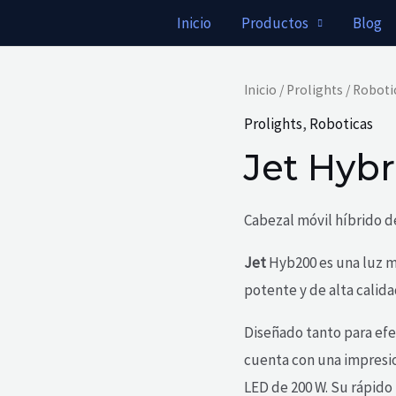
Inicio
Productos
Blog
Inicio
/
Prolights
/
Roboti
Prolights
,
Roboticas
Jet Hybr
Cabezal móvil híbrido de
Jet
Hyb200 es una luz mó
potente y de alta calid
Diseñado tanto para efe
cuenta con una impresi
LED de 200 W. Su rápido 