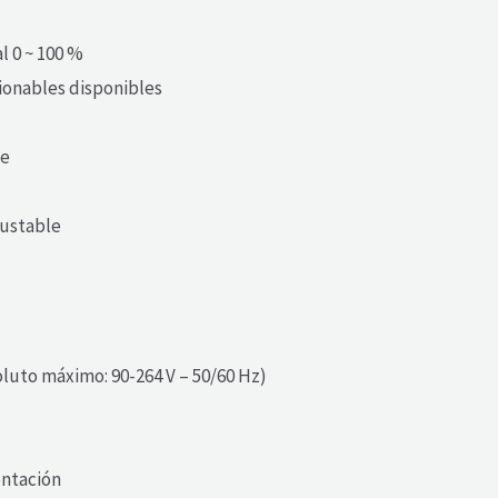
l 0 ~ 100 %
ionables disponibles
le
justable
oluto máximo: 90-264 V – 50/60 Hz)
entación