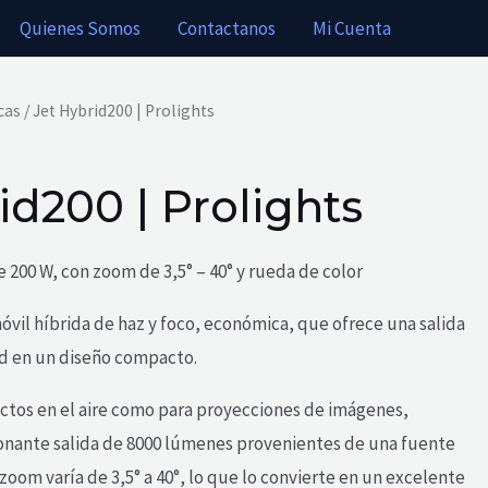
Quienes Somos
Contactanos
Mi Cuenta
cas
/ Jet Hybrid200 | Prolights
id200 | Prolights
 200 W, con zoom de 3,5° – 40° y rueda de color
vil híbrida de haz y foco, económica, que ofrece una salida
ad en un diseño compacto.
ctos en el aire como para proyecciones de imágenes,
onante salida de 8000 lúmenes provenientes de una fuente
zoom varía de 3,5° a 40°, lo que lo convierte en un excelente