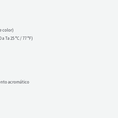
e color)
a Ta 25 °C / 77 °F)
iento acromático