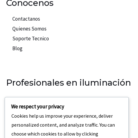
Conocenos
Contactanos
Quienes Somos
Soporte Tecnico
Blog
Profesionales en iluminación
Nuestra empresa se especializa en la iluminación para
We respect your privacy
eventos, teatros, discotecas.
Cookies help us improve your experience, deliver
Dirección:
Carrera 69 C3 – 42 San Joaquin Medellin,
personalized content, and analyze traffic. You can
Colombia
choose which cookies to allow by clicking