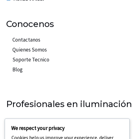
Conocenos
Contactanos
Quienes Somos
Soporte Tecnico
Blog
Profesionales en iluminación
Nuestra empresa se especializa en la iluminación para
We respect your privacy
eventos, teatros, discotecas.
Cookies help us improve your experience, deliver