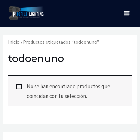
Ir
MAI
al
MEN
contenido
Inicio
/ Productos etiquetados “todoenuno”
todoenuno
No se han encontrado productos que
coincidan con tu selección.